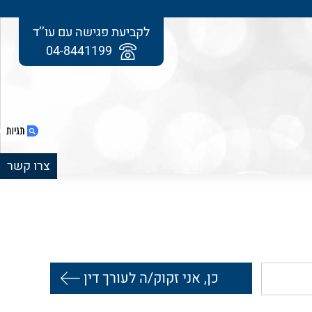
לקביעת פגישה עם עו’’ד
04-8441199
צרו קשר
1. מומחה מטעם בית המשפט (כירורג בכיר
ממרכז הארץ) חזר בו מעדותו, והודה שבית
החולים התרשל