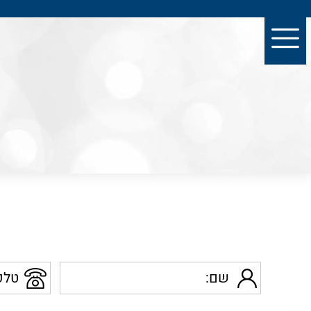
שם
טלפון