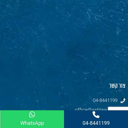
צור קשר
04-8441199
office@sshlaw.co.il
רח' הנמל 33 חיפה 3303132
WhatsApp
04-8441199