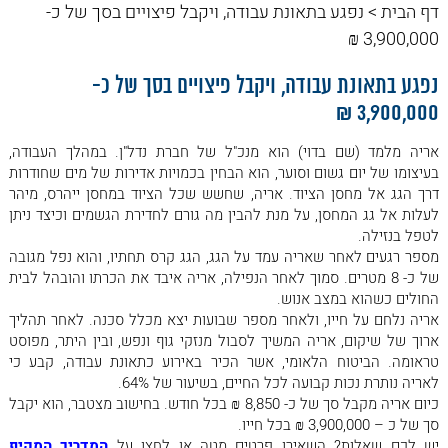
מייל
דף הבית
>
נפגע בתאונת עבודה, ויקבל פיצויים בסך של כ-
• פוליסת תאונות אישיות לתלמידים מכסה גם נזקים שנגרמו
כתוצאה מתקיפה מינית
3,900,000 ₪
• חייל שנפגע במהלך השירות הצבאי, יקבל פיצויים בשווי של
נפגע בתאונת עבודה, ויקבל פיצויים בסך של כ-
מאות אלפי שקלים
3,900,000 ₪
• הביטוח הלאומי הכיר באירוע תקיפה כתאונת עבודה, על אף
שהתקיפה בוצעה מחוץ לשעות העבודה
אריה מלמד (שם בדוי) הוא מנכ"ל של חברת נדל"ן. במהלך העבודה,
בעיצומו של יום גשום וסוער, הוא הבחין בכמויות אדירות של מים שחודרות
• בית המשפט השלום בחיפה פסל מומחה (אורתופד) שהוא
דרך הגג אל מחסן הציוד. אריה, שחשש שכל הציוד במחסן ייהרס, מיהר
מינה, עקב חשש לניגוד עניינים
לעלות אל גג המחסן, על מנת להבין מה גורם לחדירת הגשמים וכיצד ניתן
• אירוע ירי הוכר כתאונת עבודה
לטפל בנזילה.
מספר רגעים לאחר שאריה עמד על הגג, הגג קרס תחתיו, והוא נפל מגובה
• כ- 1,655,000 ₪ מהביטוח הלאומי - זה הסכום שמקבל מורה
של כ- 8 מטרים. סמוך לאחר הנפילה, אריה איבד את הכרתו והובהל לבית
שנפגע במהלך יום חופשי
החולים כשהוא במצב אנוש.
• עורך דין לנפגעי פעולות איבה
אריה נלחם על חייו, ולאחר מספר שבועות יצא מכלל סכנה. לאחר תהליך
ארוך של שיקום, אריה המשיך לסבול מנזקי גוף ונפש, ובין היתר, מפוסט
• עורך דין לתאונות - נפל ויפוצה בכ- 680,000 ש"ח
טראומה. הביטוח הלאומי, אשר הכיר באירוע כתאונת עבודה, קבע כי
• חייל שנפצע במהלך חופשה עשוי להיות מוכר כנכה צה"ל ולכן
לאריה נותרת נכות קבועה לכל החיים, בשיעור של 64%.
משרד הביטחון הכיר ברננה קורן (שם בדוי) כנכת צה"ל
כיום אריה מקבל סך של כ- 8,850 ₪ בכל חודש. בחישוב מצטבר, הוא יקבל
סך של כ – 3,900,000 ₪ בכל חייו.
• פוסט טראומה כתוצאה מהשירות הצבאי
יש לכם שאלות? השאירו פרטים מטה או לחצו על
המדריך המקיף