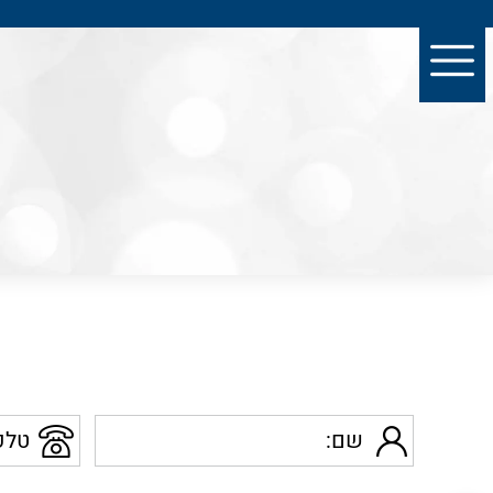
שם
טלפון