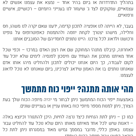
בתהליך התדרדרות או ביום בהיר אחד – נמצא את עצמנו אנשים לא
עצמאיים, שזקוקים לצד ג' שיעזור לנו בענייני היומיום – רכושיים, אישיים
ורפואיים.
בעבר, לא הייתה לנו אופציה לתכנן קדימה, ידענו שאם יקרה לנו משהו, חס
וחלילה, מישהו יצטרך לקחת יוזמה ולהתמנות כאפוטרופוס על גופינו
ורכושנו ולדאוג לכל צרכנו. היינו נתונים לחסדיהם של הסובבים אותנו.
לאחרונה, קיבלנו מתנה! המחוקק שם את רצון האדם במרכז – וכפי שכל
אחד מאיתנו מתכנן את העתיד עם חיסכון לפנסיה לימים שלא יוכל עוד
לקום לעבודה, כך היום אנחנו יכולים לתכנן ולהחליט מיהו אותו אדם
שאנחנו נותנים בו את האמון שידאג לצרכינו, ביום שאנחנו לא נוכל לדאוג
לעצמנו.
מהי אותה מתנה? ייפוי כוח מתמשך
באמצעות ייפוי הכוח המתמשך ניתן לבחור מי יהיה מיופה הכוח שלך בעת
הצורך, ניתן למנות מספר מיופי כוח באותו עניין או בעניינים שונים.
כמו כן – ניתן לתת הנחיות כיצד נרצה לחיות, היכן להתגורר וכיוצא באלה
– דאגות שיש לכל אחד מאיתנו מאותו היום שלא נוכל עוד להחליט עבור
עצמנו. באופן כללי, מדובר במסמך גמיש מאוד במסגרתו ניתן לתת כל