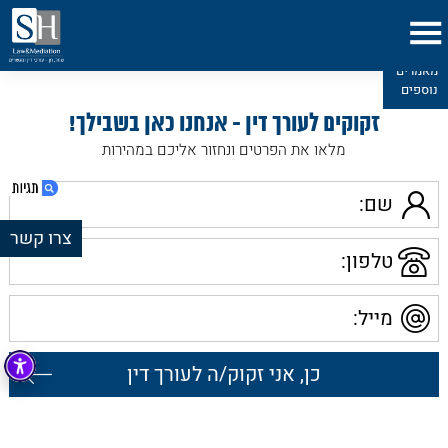
מאמרים
נוספים
זקוקים לעורך דין - אנחנו כאן בשבילך!
מלאו את הפרטים ונחזור אליכם במהירות
• ייפוי כח מתמשך - האם זה מתאים לכם?
שם
• מטרתה של הצוואה
צרו קשר
• ייפוי כוח מתמשך - על קצה המזלג
טלפון
1. ייפוי כוח מתמשך – הדרך הבטוחה לתכנן את
חייך!
מייל
2. ייפוי כוח מתמשך – הפתרון הטוב ביותר
שם
לתכנון העתיד שלכם!
3. מהי אותה מתנה? ייפוי כוח מתמשך
טלפון
4. למאמרים נוספים בתחום דיני משפחה – לחץ
כאן