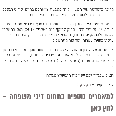
הוראה כמעט עבור מיופה הכוח העתידי.
מדובר ברפורמה של ממש – זוהי למעשה צוואתכם בחיים, פירוט רצונכם
הברור כיצד תרצו להעביר ולחוות את שנותיכם האחרונות.
בנימה אישית, הייתי מבין ראשוני המוסמכים בארץ ועברתי את ההסמכה
ביוני 2017 (כניסת תיקון החוק לתוקף היה באפריל 2017), מאז המשכתי
ללמוד ולהתמקצע בתחום, ניגשתי להרצאות המשך וקראתי בנושא, וכן
ערכתי בפועל עשרות ייפוי כוח מתמשכים.
אני שמחה על הרצון וההחלטה לגשת וללמוד תחום נוסף. אלה נולדו מתוך
הניסיון האישי, כאחות לשני אחים עם צרכים מיוחדים, שהרפורמה בחוק
סוף סוף שמה אותם (כמו את כולנו) במרכז, קודם כל כאנשים עם רצון
אישי.
רוצים שנערוך לכם ייפוי כוח מתמשך? מעולה!
ליצירת קשר –
הקליקו!
למאמרים נוספים בתחום דיני משפחה –
לחץ כאן