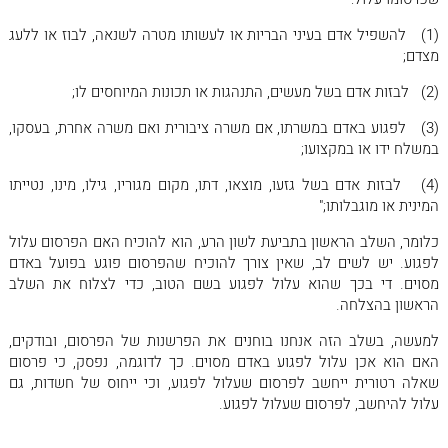
• פריצת דיסק בצבא
(1) להשפיל אדם בעיני הבריות או לעשותו מטרה לשנאה, לבוז או ללעג
• התקף לב כתוצאה מהעבודה
מצדם;
• הטרדה מינית בעבודה - האם זו תאונת עבודה?
(2) לבזות אדם בשל מעשים, התנהגות או תכונות המיוחסים לו;
• האם הטרדה מינית נחשבת תאונת עבודה?
(3) לפגוע באדם במשרתו, אם משרה ציבורית ואם משרה אחרת, בעסקו,
• מהו קשר סיבתי בתאונת עבודה
במשלח ידו או במקצועו;
• התקף לב בעבודה כתאונת עבודה
(4) לבזות אדם בשל גזעו, מוצאו, דתו, מקום מגוריו, גילו, מינו, נטייתו
• אלימות בזמן העבודה - האם הם נחשבים לתאונות עבודה?
המינית או מוגבלותו;"
• האם תקיפה מינית בדרך לעבודה או ממנה נחשבת לתאונת
כלומר, השלב הראשון בתביעת לשון הרע, הוא להוכיח האם הפרסום עלול
עבודה?
לפגוע. יש לשים לב, שאין צורך להוכיח שהפרסום פוגע בפועל באדם
מסוים. די בכך שהוא עלול לפגוע בשם הטוב, כדי לצלוח את השלב
• האם אירוע אלימות בדרך לעבודה יחשב לתאונת עבודה?
הראשון בהצלחה.
• תאונת עבודה ביום כיף או בהשתלמות
למעשה, בשלב הזה אנחנו בוחנים את הפרשנות של הפרסום, ובודקים,
• תקנה 18 לנפגעי עבודה – נפגעי עבודה עם נכות זמנית
האם הוא אכן עלול לפגוע באדם מסוים. כך לדוגמה, נפסק, כי פרסום
שאלה רטורית ייחשב לפרסום שעלול לפגוע, וכי ייחוס של חשדות, גם
• תקנה 15 לנפגעי עבודה - סיוע לעובדים שאינם מסוגלים לחזור
עלול להיחשב, לפרסום שעלול לפגוע.
לעבודה
• זכויות נפגעי תאונות עבודה - מדריך מקיף