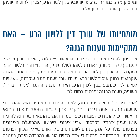
ומקצתן מזה. במקרה כזה, מי שתובע בגין לשון הרע, יצטרך להוכיח, שניתן
• נזק נפשי בשירות הצבאי: כללי אצבע
היה להבין שהפרסום כוון אליו.
• עורך דין רשלנות רפואית בחיפה
• קרוהן בצבא – מה באמת חשוב לדעת
מומחיותו של עורך דין ללשון הרע – האם
• חיילים שחלו בסוכרת במהלך השירות הצבאי
מתקיימות טענות הגנה?
• שינויים דרמטיים בחוק נכי צה"ל
• פסיקה תקדימית של בית המשפט העליון
אם ניתן להוכיח את שני השלבים הראשוני – כלומר, שישנו תוכן שעלול
לפגוע (שלב ראשון), באדם כלשהו (שלב שני), הרי שמדובר בלשון הרע.
• תביעה שמוגשת בגלל נזק אורתופדי מבלי שהיתה תאונה
במקרה כזה עורך דין לשון הרע בחיפה יבחן, האם מתקיימות טענות ההגנה
ספציפית
שקבועות בחוק איסור לשון הרע. ישנם שתי טענות הגנה עיקריות, שעשויות
• נזק נפשי כתוצאה מהשירות הצבאי: כללי אצבע
לסייע למי שנתבע בגין לשון הרע. האחת, טענת ההגנה "אמת דיברתי".
השנייה, טענת ההגנה "פרסום בתום לב".
• נזק שנגרם כתוצאה מניתוח בצבא
"אמת דיברתי" היא טענת הגנה, לפיה, הפרסום הפוגעני הוא אמת. כדי
• חיילי צה"ל שנפגעו במהלך חופשה
שטענת ההגנה "אמת דיברתי" תתקבל, צריך לעמוד במספר תנאים. התנאי
הראשון, יש להוכיח שהעובדות שפורסמו הן אמת. התנאי השני הוא להוכיח
שיש "עניין ציבורי" בפרסום. עניין ציבורי, פירושו, שהתועלת הציבורית
בפרסום, עולה על הנזק שנגרם לשם הטוב של האדם שאליו מכוון הפרסום
המכפיש. כך לדוגמה, פרסום כי אדם מסוים הורשע בהטרדה מינית, במטרה