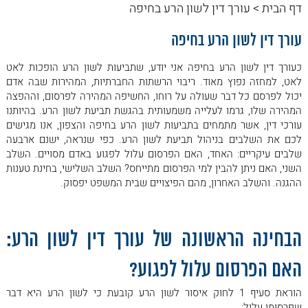
מייל
דף הבית
>
עורך דין לשון הרע בחיפה
5. מהם סכומי הפיצויים שייפסקו? הערכתו של
• עורך דין לוועדות רפואיות בביטוח לאומי בחיפה והצפון: מדריך
משרד מוביל ללשון הרע בחיפה
לנכות מעבודה
עורך דין לשון הרע בחיפה
6. בשורה התחתונה – פיצויים שפסקו בתי
• פוסט טראומה: מדריך מקיף למיצוי זכויות
המשפט
כעורך דין לשון הרע בחיפה אני יודע, שתביעות לשון הרע הופכות לאט
• פוסט טראומה מאוחרת: האם ניתן להגיש תביעה גם שנים
לאט, למחזה נפוץ מאוד. ריבוי הרשתות החברתיות, המהירות שבה אדם
יכול לפרסם כל דבר שעולה על רוחו, החשיפה המהירה לפרסום, וההפצה
לאחר האירוע?
המהירה שלו, גרמו לעלייה משמעותית בהגשת תביעת לשון הרע. בהיותנו
• פגיעת ראש בצבא
עורכי דין, אשר מתמחים בתביעות לשון הרע בחיפה והצפון, אנו מגישים
לכם את השלבים בניהול תביעת לשון הרע. כפי שנראה, ישנם ארבעה
• הכרה במחלות מקצוע
שלבים עיקריים: האחד, האם הפרסום עלול לפגוע באדם מסויים. השלב
• עורך דין למיקרוטראומה
השני, האם ניתן להבין למי הפרסום מתייחס? השלב השלישי, בחינת טענות
ההגנה. והשלב האחרון, מהם הפיצויים שבית המשפט יפסוק.
• טנטון בצבא
• ירידה בשמיעה בצבא
• סוכרת בצבא – מדריך מקיף לזכויות משפטיות
הבחינה הראשונה של עורך דין לשון הרע:
• התקף לב בגלל העבודה
האם הפרסום עלול לפגוע?
• פוסט טראומה מהצבא
הוראת סעיף 1 לחוק איסור לשון הרע קובעת כי לשון הרע היא דבר
• מה זה פוסט טראומה?
שפרסומו עלול: