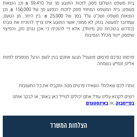
בית משפט השלום פסק לזכות התובע סך של 59,410 ₪ וכן הוצאות
משפט, בית המשפט המחוזי פסק לזכות הנפגע סך של 150,000 ₪, וכן
הוצאות משפט ושכ"ט עו"ד בסך של 25,000 ₪. בין היתר, מן הטעם,
שמדובר למעשה בנזק לא ממוני, אשר התובע אינו צריך להוכיח את גובהו
(כנדרש בהוכחת נזק מיוחד), אלא די להוכיח כי אכן נגרם נזק, והפיצוי
שיפסק ייגזר מכלל הנסיבות.
פרסמו נגדכם פרסום פוגעני? תבעו אתכם בגין לשון הרע? מוזמנים לפנות
אלינו, ונסייע בשמחה.
נותרו לכם שאלות? השאירו פרטים מטה
ותקבלו את כל התשובות
.
רוצים לקרוא עלינו עוד? אתם יכולים לטייל כאן באתר, או לבקר אותנו
בפייסבוק
,
או
באינסטגרם
.
הצלחות המשרד