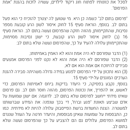
לסכל את כוונותיו לפתוח חוג ריקוד לילדים, עשויה לזכות בהגנת "אמת
הפרסום".
"פרסום בתום לב" כשמה כן היא. מי שטוען לה יצטרך להוכיח כי הוא פעל
בתום לב. בנוסף, הוראת סעיף 15 לחוק איסור לשון הרע קובעת מספר
נסיבות, שהתקיימותן, מהווה חזקה שהפרסום נעשה בתום לב. הוראת סעיף
16 (ב) לחוק איסור לשון הרע קובעת, כי ישנן נסיבות מסוימות,
שהתקיימותן עלולה להעיד על כך, שהפרסום נעשה שלא בתום לב:
(1) הדבר שפורסם לא היה אמת והוא לא האמין באמיתותו;
(2) הדבר שפורסם לא היה אמת והוא לא נקט לפני הפרסום אמצעים
סבירים להיווכח אם אמת הוא אם לא;
(3) הוא נתכוון על ידי הפרסום לפגוע במידה גדולה משהיתה סבירה להגנת
הערכים המוגנים על-ידי סעיף 15.
בנוסף, נקבע בפסיקה, כי היעדר בדיקות ביחס לאמיתות הפרסום, כדי
לאשש, או להפריך, את נכונות הפרסום, מהווה חוסר תום לב. גם פרסום
שאינו מידתי ייחשב לפרסום שלא בתום לב. לדוגמה: אם ישנן שמועות על
אדם שביצע תאונת "פגע וברח", די בכך שנפנה את המידע שברשותנו
למשטרה. הצגת החשדות ברשת הפייסבוק עלולה להיות לא מידתית. כמו
כן, התבססות על שמועות שאינן מבוססות, והיעדר חרטה על העוול שנגרם
למושא הפרסום, עלולים גם הם להצביע על כך שהפרסום נעשה שלא
בתום לב.