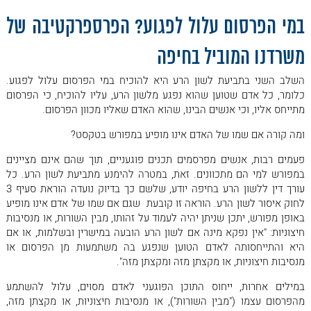
• פוסט טראומה בצבא
במי הפרסום עלול לפגוע? הפרספרקטיבה של
• פיצויים בגין אירוע ירי – האם מדובר בתאונה?
משרדנו המוביל בחיפה
• ירי במהלך העבודה – האם מדובר בתאונת עבודה?
השלב השני בתביעת לשון הרע היא להוכיח במי הפרסום עלול לפגוע.
• לשון הרע - אסטרטגיה ופיצויים
כלומר, כל אדם שטוען שהוא נפגע מלשון הרע, עליו להוכיח, כי הפרסום
• תאונה במהלך תיקון רכב – האם זו תאונת דרכים?
מתייחס אליו, וכי אנשים הבינו, שהוא האדם שאליו מכוון הפרסום.
• שלבים בתביעה לתאונת עבודה – מדריך לפיצוי מקסימלי
ומה קורה אם שמו של האדם אינו מופיע במפורש בטקסט?
• תאונת דרכים בעבודה
פעמים רבות, אנשים מפרסמים תכנים פוגעניים, תוך שהם אינם מציינים
• חייל שנפגע בתאונת דרכים - את מי כדאי לתבוע?
במפורש למי הם מתכוונים. זאת, במטרה להימנע מתביעת לשון הרע. כל
עורך דין ללשון הרע בחיפה יודע, שלשם כך בדיוק נועדה הוראת סעיף 3
• תביעה לפיצויים ברשלנות רפואית – אסטרטגיה לניצחון
לחוק איסור לשון הרע. הוראה זו קובעת שגם אם שמו של אדם אינו מופיע
• תאונת דרכים ללא מגע פיזי - האם אתם זכאים לפיצויים?
באופן מפורש, יתכן שניתן יהיה לעמוד על זהותו, מבין השורות, או מנסיבות
חיצוניות: "אין נפקא מינה אם לשון הרע הובעה במישרין ובשלמות, או אם
• שלבים בתביעת תאונת דרכים - מדריך לפיצוי מקסימלי
היא והתייחסותה לאדם הטוען שנפגע בה משתמעות מן הפרסום או
מנסיבות חיצוניות, או מקצתן מזה ומקצתן מזה".
• עורך דין ללשון הרע – חופש הביטוי והזכות לשם טוב
• תביעת לשון הרע – מהו סוד הניצחון?
במילים אחרות, ייחוס התוכן הפוגעני לאדם מסוים, עלול להשתמע
מהפרסום עצמו ("מבין השורות"), או מנסיבות חיצוניות, או מקצתן מזה,
• תביעה לפיצויים בתאונת דרכים