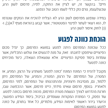
חיים". בהקשר זה, יש לציין את החזקה, לפיה, פרסום לשון הרע,
שכשלעצמו, גורם נזק כללי לשמו הטוב של הנפגע.
במידה שנפגע מפרסום לשון הרע לא הצליח להוכיח את הנזקים שנגרמו
לו, הוא רשאי לעתור לפיצוי הסטטוטורי, אשר קבוע בהוראת סעיף 7א(ב), ו-
(ג) לחוק איסור לשון הרע.
הוכחת כוונה לפגוע
ככל שכוונת המפרסם היתה לפגוע במושא הפרסום, כך יגדל סכום
הפיצויים שיפסקו לחובתו. זאת, על מנת להגשים את שלוש התכליות, אשר
עומדות ביסוד פסיקת הפיצויים. אלא שנשאלת השאלה, כיצד מוכיחים
כוונה לפגוע?
מקובל להניח כי המונח המונח "כוונה לפגוע" משתרע על הרצון, המניע, או
המטרה, של המפרסם. על הרצון, המטרה, והמניע, של המפרסם, ניתן
ללמוד, גם, מנסיבות חיצוניות, ומהתנהגותו של המפרסם, לפני הפרסום,
ולאחריו. בנוסף, פרסום שאינו מידתי, היינו פרסום, אשר ההכפשה שבו,
חורגת מהדרוש לצורך הגשמת מטרת הפרסום, מהווה פרסום בכוונה לפגוע.
עוד נפסק, כי הסתרת המקורות שעומדים, כביכול, ביסוד המידע הפוגעני,
והיעדר בירור ראשוני לאימות המידע, מלמדים, כל אחד בתורם, על כוונה
לפגוע במושא הפרסום.