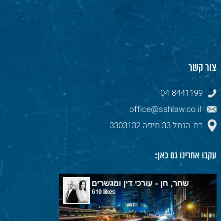
צור קשר
04-8441199
office@sshlaw.co.il
רח' הנמל 33 חיפה 3303132
עקבו אחרינו גם כאן: