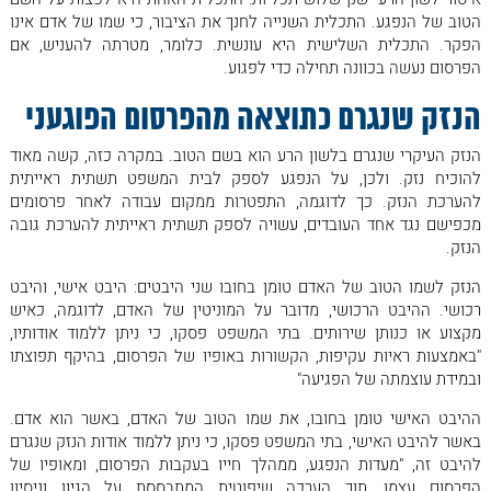
הטוב של הנפגע. התכלית השנייה לחנך את הציבור, כי שמו של אדם אינו
הפקר. התכלית השלישית היא עונשית. כלומר, מטרתה להעניש, אם
הפרסום נעשה בכוונה תחילה כדי לפגוע.
הנזק שנגרם כתוצאה מהפרסום הפוגעני
הנזק העיקרי שנגרם בלשון הרע הוא בשם הטוב. במקרה כזה, קשה מאוד
להוכיח נזק. ולכן, על הנפגע לספק לבית המשפט תשתית ראייתית
להערכת הנזק. כך לדוגמה, התפטרות ממקום עבודה לאחר פרסומים
מכפישם נגד אחד העובדים, עשויה לספק תשתית ראייתית להערכת גובה
הנזק.
הנזק לשמו הטוב של האדם טומן בחובו שני היבטים: היבט אישי, והיבט
רכושי. ההיבט הרכושי, מדובר על המוניטין של האדם, לדוגמה, כאיש
מקצוע או כנותן שירותים. בתי המשפט פסקו, כי ניתן ללמוד אודותיו,
"באמצעות ראיות עקיפות, הקשורות באופיו של הפרסום, בהיקף תפוצתו
ובמידת עוצמתה של הפגיעה"
ההיבט האישי טומן בחובו, את שמו הטוב של האדם, באשר הוא אדם.
באשר להיבט האישי, בתי המשפט פסקו, כי ניתן ללמוד אודות הנזק שנגרם
להיבט זה, "מעדות הנפגע, ממהלך חייו בעקבות הפרסום, ומאופיו של
הפרסום עצמו, תוך הערכה שיפוטית המתבססת על הגיון וניסיון