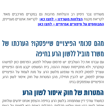
משרדנו צבר ניסיון רב והצלחות מרובות גם במקרים מורכבים מאוד.
לקריאת מקצת
הצלחות משרדנו – לחצו כא
ן
. לקריאת אתגרים מעניינים,
המבוססים על סיפורים אמיתיים – לחצו כאן
.
מהם סכומי הפיצויים שייפסקו? הערכתו של
משרד מוביל ללשון הרע בחיפה
עם עברנו את כל השלבים: יש פרסום שעלול לפגוע, הפרסום כוון למישהו
קונקרטי, ולא מתקיימות טענות ההגנה, בית המשפט יקבע מהם הפיצויים
שצריך לפסוק לזכות מי שנפגע מלשון הרע. על מנת לעמוד על הפיצויים
שניתן לפסוק, יש להבין תחילה, מהן המטרות של חוק איסור לשון הרע,
והפיצויים שנפסקים בגינו.
המטרות של חוק איסור לשון הרע
כמשרד עורכי דין שמתמחה בלשון הרע בחיפה והצפון אנחנו יודעים שלחוק
איסור לשון הרע ישנן שלוש תכליות: התכלית האחת היא לפצות על השם