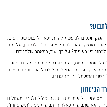
לתבוע?
הנזק שנגרם לו, עשוי להיות זכאי, לתבוע שני גופים.
שם
יטוח. מומלץ מאוד להתייעץ עם
עו"ד לנזיקין
, על מנת
לבחור בין השניים? על כך ועוד, במאמר שלפניכם.
מייל
נהל שתי תביעות, בעת ובעונה אחת. תביעה נגד משרד
ביעה נגד קצין התגמולים. הוראת 36 לחוק נכי צהל קובעת, כי החייל יכול לנהל את שתי התביעות
הטוב והמשתלם ביותר עבורו.
Ofek Atias
1 לפני שבוע
ד הביטחון
 מסוימים) להיות מוכר כנכה צה"ל ולקבל תגמולים
איש מיוחד במינו!
ון, היא שתביעות כאלה הן תביעות מסוג "תיק פתוח".