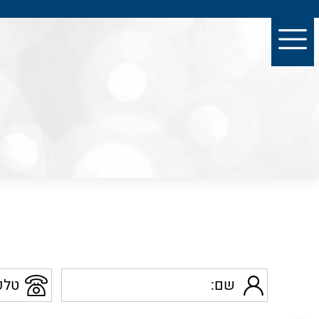
שם
טלפון