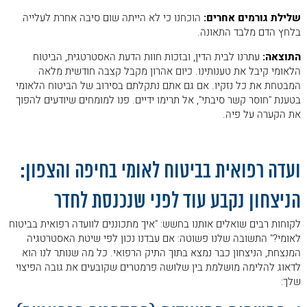
שלילת גורמים אחרים:
הוכחנו כי לא הייתה שום סיבה אחרת לעלייה
בלחץ הדם מלבד התאונה.
התוצאה:
עתרנו לבית הדין, ובזכות חוות הדעת האסטרטגית, הביטוח
הלאומי קיבל את טענותינו. כיום אהרון מקבל קצבה חודשית מלאה
המבטחת את כל נזקיו. אם גם אתם נתקלתם בסירוב של הביטוח הלאומי
בטענת "חוסר קשר סיבתי", אל תרימו ידיים. פנו למומחים שיודעים להפוך
את הקערה על פיה.
.
ועדה רפואית בביטוח לאומי בחיפה והצפון:
הניצחון נקבע עוד לפני שנכנסת לחדר
לקוחות רבים שואלים אותנו בחשש: "איך מתכוננים לוועדה רפואית בביטוח
לאומי?" התשובה שלנו פשוטה: אם עבדנו נכון לפי שיטת האסטרטגיה
המנצחת, הניצחון כבר נמצא בתוך התיק הרפואי. כל מה שנותר לנו הוא
לדאוג להלימה מושלמת בין שלושה פרמטרים שקובעים את גובה הפיצוי
שלך: