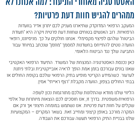
האסטרטגיה מאחורי התיעוד: למה אנחנו לא
ממהרים להגיש חוות דעת פרטיות?
המעקב הרפואי המדוקדק שתיארנו מעניק לכם יתרון אדיר בוועדות
הרפואיות. רוב האנשים בטוחים שחוות דעת פרטית ויקרה היא "תעודת
הביטוח" שלהם לפיצוי מקסימלי. אנחנו חולקים על כך. מניסיוננו, רופאי
הוועדה נוטים להתייחס בחשדנות למסמך "מוזמן" שנכתב במיוחד עבור
התביעה שלך נגד הביטוח הלאומי.
כאן נכנסת האסטרטגיה המנצחת של המשרד. התיעוד הרפואי האקטיבי
שאנו בונים עבורכם בזמן אמת הופך לראיה אובייקטיבית ובלתי ניתנת
לערעור. כשהמידע הקריטי מופיע בתיק הרפואי שלכם בקופת החולים או
בבתי החולים בצפון, הוועדה מקבלת "רצף ראייתי" אמין.
הליווי שלנו מוודא שהתלונות שלכם מתורגמות נכון לשפה
הרפואית-משפטית. בדרך זו, אנו חוסכים לכם הוצאות מיותרות של אלפי
שקלים על חוות דעת פרטיות. אנו נשתמש במומחה חיצוני אך ורק אם
המקרה מורכב באופן קיצוני ומחייב זאת. בשאר המקרים – המקצועיות
שלנו בבניית התיק הרפואי תעשה עבורכם את העבודה.
.