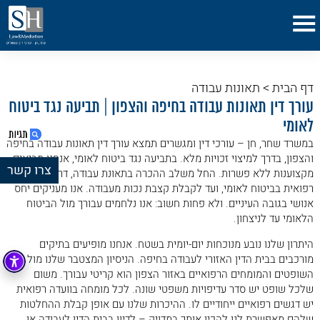
דף הבית
>
תאונות עבודה
עורך דין תאונות עבודה בחיפה והצפון | תביעה נגד ביטוח
לאומי
במשרד שחר, חן – עורכי דין ומגשרים תמצא עורך דין תאונות עבודה בחיפה
והצפון, בדרך למיצוי זכויות מלא. בתביעה נגד ביטוח לאומי, אנחנו מביאים
צרו קשר
מקצוענות ללא פשרות. החל משלב ההכרה בתאונת עבודה, דרך ועדה
רפואית בביטוח לאומי, ועד לקבלת קצבת נכות מעבודה. אנו מעניקים יחס
1. עורך דין תאונות עבודה בחיפה והצפון | תביעה
אנושי בגובה העיניים. ולא פחות חשוב: אנו נלחמים עבורך מול הביטוח
נגד ביטוח לאומי
הלאומי עד לניצחון.
2. לא רק תאונה: מה נחשב לפגיעה בעבודה
שם
היתרון שלנו נובע מנוכחות יום-יומית בשטח. אנחנו מופיעים בתיקים
בחיפה והצפון
מורכבים בבית הדין האזורי לעבודה בחיפה. הניסיון המצטבר שלנו מול
3. שלושת סוגי הפגיעות בעבודה
השופטים והמומחים הרפואיים באזור הצפון הוא קריטי עבורך. משום
טלפון
שלכל שופט יש סדר עדיפויות משפטי שונה. לכל מומחה בוועדה רפואית
4. מקרה בוחן מהשטח: חשיפה לגרפיט והכרה
יש דגשים רפואיים ייחודיים לו. ההיכרות שלנו עם אופן קבלת ההחלטות
באסטמה כמחלת מקצוע (למרות קיומו של "עבר
שלהם מאפשרת לנו להכין אותך במדויק – לדיון בבית הדין לעבודה או