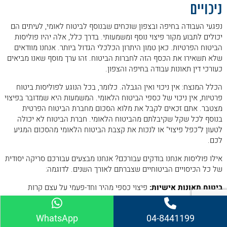
ניכויים
נפגעי העבודה בחיפה ובצפון שוכחים שבנוסף לביטוח לאומי, לעיתים הם
יכולים לתבוע מקור פיצוי נוסף ומשמעותי. בדרך כלל, אלה יהיו פוליסות
הביטוח הפרטיות. כאן טמון היתרון הכלכלי הגדול ביותר. אנחנו מוודאים
שלא תשאירו את הכסף הזה לחברות הביטוח. זהו ערך מוסף שאנו מביאים
כעורכי דין תאונות עבודה בחיפה והצפון.
הכלל המנצח: אין ניכוי ואין הגבלה. כלומר, בכל הנוגע לפוליסות ביטוח
פרטיות, אין ניכוי של כספי הביטוח הלאומי. המשמעות היא שמדובר בפיצוי
מצטבר. אתם זכאים לקבל את מלוא הסכום מחברת הביטוח הפרטית
בנוסף לכל שקל שקיבלתם מהביטוח הלאומי. חברת הביטוח לא יכולה
לטעון ל"כפל פיצוי" או לנכות את קצבת הביטוח הלאומי מהסכום המגיע
לכם.
אילו פוליסות אנחנו בודקים עבורכם? אנחנו מבצעים עבורכם סריקה יסודית
של כל הכיסויים הביטוחיים שצברתם לאורך השנים. לדוגמה:
ביטוח תאונות אישיות:
פיצוי כספי מהיר וחד-פעמי על עצם קרות
האירוע, ימי אשפוז או שברים.
אובדן כושר עבודה:
קצבה חודשית המשולמת במידה ואינכם יכול
WhatsApp
04-8441199