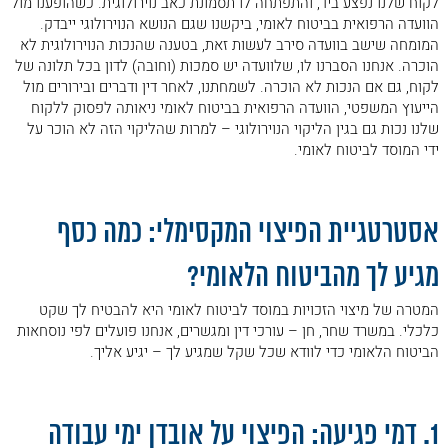
לקוח שלנו נפצע ביד, והתפתחה לו תסמונת כאב נוירולוגית. כשהופענו מול
הוועדה הרפואית בביטוח לאומי, ביקשנו שגם הנושא הנוירולוגי ייבדק.
המומחה שישב בוועדה סירב לעשות זאת, בטענה שהנכות הנוירולוגית לא
הוכרה. אנחנו הסברנו לו, שלוועדה יש סמכות (וחובה) לדון בכל תלונה של
לקוח, גם אם הנכות לא הוכרה. לשמחתנו, לאחר דין ודברים ובירורים מול
הייעוץ המשפטי, הוועדה הרפואית בביטוח לאומי ניאותה לפסוק ללקוח
שלנו נכות גם בגין הליקוי הנוירולוגי – למרות שהליקוי הזה לא הוכר על
ידי המוסד לביטוח לאומי.
.
אסטרטגיית הפיצוי המקסימלי: כמה כסף
מגיע לך מהביטוח הלאומי?
המטרה של מיצוי הזכויות במוסד לביטוח לאומי היא להבטיח לך שקט
כלכלי. במשרד שחר, חן – עורכי דין ומגשרים, אנחנו פועלים לפי נוסחאות
הביטוח הלאומי כדי לוודא שכל שקל שמגיע לך – יגיע אליך.
.
1. דמי פגיעה: הפיצוי על אובדן ימי עבודה