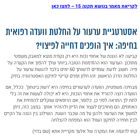
לקריאת מאמר בנושא תקנה 15 – לחצו כאן
.
.
אסטרטגיית ערעור על החלטת וועדה רפואית
בחיפה: איך הופכים דחייה לפיצוי?
קביעה לא הוגנת של אחוזי נכות היא רק נקודת מוצא למאבק משפטי
מתוכנן. הערעור הוא ההזדמנות הטובה ביותר שלך להפוך את הקערה על
פיה. חשוב לדעת: עומדים לרשותך 60 ימים בלבד להגשת ערעור על
החלטת הדרג הראשון. זהו חלון זמנים קריטי לתיקון האסטרטגיה בתיק.
מבחינה משפטית, הוועדה לערעורים בחיפה היא "רשת ביטחון". ככלל, אם
הוועדה רוצה להוריד את אחוזי הנכות, היא לא יכולה לעשות את זה בלי
לתת לך התראה לפני כן. כלומר, אם הרופאים שוקלים להפחית את
האחוזים, הם מחויבים לעצור את הדיון ולהזהיר אותך. במצב כזה, ניתן
למשוך את הערעור ולהגן על מה שכבר השגת. השילוב בין הגנה על הקיים
לבין חתירה לתיקון העוול הוא המפתח להצלחה.
קחו לדוגמה את המקרה של אלעד מקריית אתא (שם בדוי).