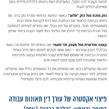
פגיעה וקצבת "נכה נזקק", המעניקים רשת ביטחון כלכלית מיידית בזמן
שאינכם יכולים לעבוד.
נזק מוכח מול נזק "חלש":
כאשר התיעוד הרפואי מוכיח נזק ברור, אנו
רואים בביטוח הלאומי את הכתובת המרכזית לקביעת אחוזי נכות
משמעותיים. מנגד, במקרים של נזק גבולי, אנו בוחרים לעיתים להתמקח
מול חברת הביטוח כדי לחלץ את הפיצוי החד-פעמי הגבוה ביותר שניתן
להשיג.
קצבה חודשית מול מענק חד-פעמי:
אנו בוחנים יחד איתכם מה הצעד
הכלכלי הנכון עבורכם – האם אתם זקוקים לסכום כסף גדול בעתיד
מחברת הביטוח, או שאתם מעדיפים קצבה חודשית קבועה מהביטוח
הלאומי שתבטיח לכם שקט נפשי לטווח ארוך.
ויש עוד שיקולים רבים. אנו מנתחים את כל המשתנים הללו ועוד שיקולים
נוספים, לפני הגשת תביעה נגד ביטוח לאומי. אנו בונים עבורכם אסטרטגיה
אישית שמונעת טעויות קריטיות ומבטיחה לכם פיצוי מקסימלי.
.
פיצוי אקסטרה של עורך דין תאונות עבודה