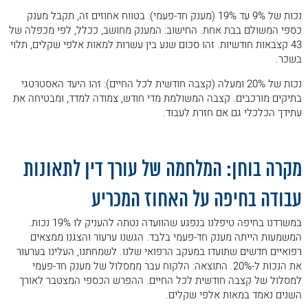
נכות של 9% עד 19% (מענק חד-פעמי): בטווח אחוזים זה, תקבל מענק
כספי המשולם בבת אחת. החישוב: המענק מחושב, ככלל, לפי מכפלה של
43 קצבאות חודשיות. זהו סכום שנע בין עשרות למאות אלפי שקלים, תלוי
בשכר.
נכות של 20% ומעלה (קצבה חודשית לכל החיים): זהו היעד האסטרטגי
בתיקים מורכבים. קצבה המשולמת מדי חודש, צמודה למדד, ומבטיחה את
עתידך הכלכלי גם אם חזרת לעבוד.
.
מקרה בוחן: המלחמה של עורך דין לתאונות
עבודה בחיפה על האחוז המכריע
במשרדנו בחיפה טיפלנו בנפגע שהוועדה נטתה להעניק לו 19% נכות.
המשמעות הייתה מענק חד-פעמי בלבד. הגשנו ערעור והצגנו ממצאים
רפואיים חדשים שתועדו במעקב הרפואי שלנו. לשמחתנו, העלינו בערעור
את הנכות ל-20%. התוצאה: הלקוח עבר ממסלול של מענק חד-פעמי
למסלול של קצבה חודשית לכל החיים. ההפרש הכספי המצטבר לאורך
השנים נאמד במאות אלפי שקלים.