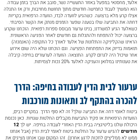
אלעד, מחסנאי במפעל באזור התעשייה נשר, סובב את הברך בזמן עבודה.
הוא המשיך לעבוד כחמישה חודשים מתוך תחושת מחויבות, ורק אז התגלה
אצלו קרע מלא ברצועה. כשהגיע לוועדה לבדו, הוועדה הרפואית בקריות
דחתה את התביעה שלו בטענה שפער הזמנים מנתק את הקשר הסיבתי.
כשאלעד הגיע למשרדנו, בנינו ערעור מבוסס ספרות רפואית. הוכחנו שקרע
ברצועה יכול להתפתח ולהתגלות גם חודשים לאחר הפגיעה הראשונית.
הראינו שהקליניקה והתלונות של אלעד לאורך כל התקופה (האנמנזה)
תואמות בדיוק את התפתחות הפציעה. וגם הוכחנו שלא היה שום אירוע
אחר שיכול היה לגרום לקרע. התוצאה: הוועדה לערעורים בחיפה קיבלה
את טענותינו במלואן והעניקה לאלעד 20% נכות לצמיתות.
.
ערעור לבית הדין לעבודה בחיפה: הדרך
להכרה בהתקף לב ותאונות מורכבות
ביטוח לאומי דחה את התביעה שלך? זה לא סוף הדרך. במקרים רבים,
הוועדות הרפואיות או פקיד התביעות מקבלים החלטות שגויות. כאן נכנסת
היכולת שלנו בליטיגציה בבית הדין האזורי לעבודה בחיפה. יש לך
12
חודשים
להגיש ערעור על החלטת ביטוח לאומי לבית הדין (אבל אנחנו
ממש לא ממליצים לחכות לרגע אחרון). זהו המקום שבו אנחנו מציגים את