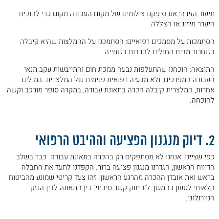
תיעוד הזירה: אנו סיפקנו צילומים של מקום העבודה מקום כדי להוכיח
היעדר מיזוג או הצללה.
הסתמכות על מסמכים רפואיים: הסתמכנו על ההמלצות שהיא קיבלה
בשחרור מבית החולים להרבות בשתייה.
התוצאה: הוכחנו שהתעלפות נבעה ממכת חום והתייבשות עקב תנאי
העבודה המפרכים, ולא מבעיה רפואית פנימית של המלצרית. במילים
אחרות, המלצרית קיבלה הכרה בתאונת עבודה, במקרה סופר מורכב וקשה
להוכחה.
.
2. דיוק מנגנון הפציעה וההיבט הרפואי
כפי שציינו, אנחנו לא מסתפקים רק בהכרה בתאונת עבודה. כבר בשלב
הדיווח הראשון, הגדרנו מנגנון פציעה ברור. הקפדנו לתעד את החבלה
בראש ואת אובדן ההכרה מהרגע הראשון. זהו צעד קריטי שמונע מהביטוח
הלאומי לטעון בהמשך ל"ניתוק קשר סיבתי" בין התאונה לבין הנזק
הנוירולוגי.
.