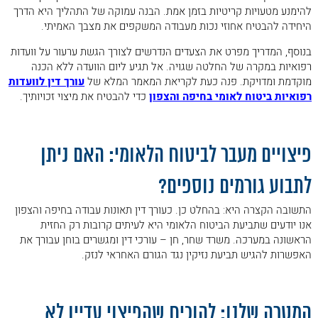
להימנע מטעויות קריטיות בזמן אמת. הבנה עמוקה של התהליך היא הדרך
היחידה להבטיח אחוזי נכות מעבודה המשקפים את מצבך האמיתי.
בנוסף, המדריך מפרט את הצעדים הנדרשים לצורך הגשת ערעור על וועדות
רפואיות במקרה של החלטה שגויה. אל תגיע ליום הוועדה ללא הכנה
מוקדמת ומדויקת. פנה כעת לקריאת המאמר המלא של
עורך דין לוועדות
רפואיות ביטוח לאומי בחיפה והצפון
כדי להבטיח את מיצוי זכויותיך.
.
פיצויים מעבר לביטוח הלאומי: האם ניתן
לתבוע גורמים נוספים?
התשובה הקצרה היא: בהחלט כן. כעורך דין תאונות עבודה בחיפה והצפון
אנו יודעים שתביעת הביטוח הלאומי היא לעיתים קרובות רק החזית
הראשונה במערכה. משרד שחר, חן – עורכי דין ומגשרים בוחן עבורך את
האפשרות להגיש תביעת נזיקין נגד הגורם האחראי לנזק.
.
המטרה שלנו: להוכיח שהפיצוי עדיין לא