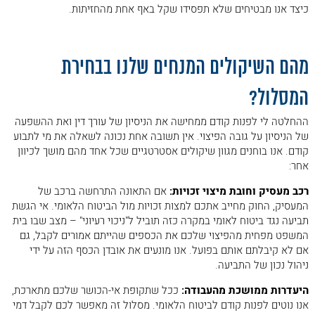
כיצד אנו מבטיחים שלא תפסידו שקל באף אחת מהחזיתות.
.
מהם השיקולים המנחים שלנו בבחירת
המסלול?
ההחלטה לי לפנות קודם ממחישה את הניסיון של עורך דין ואת ההשפעה
של הניסיון על גובה הפיצוי. אין תשובה אחת נכונה לשאלה את מי לתבוע
קודם. אנו בוחנים מגוון שיקולים אסטרטגיים שכל אחד מהם מושך לכיוון
אחר:
רכב מעסיק וחובת מיצוי זכויות:
אם התאונה התרחשה ברכב של
המעסיק, החוק מחייב אתכם למצות זכויות מול הביטוח הלאומי. אי הגשת
תביעה נגד ביטוח לאומי במקרה כזה תוביל ל"ניכוי רעיוני" – מצב שבו בית
המשפט מפחית מהפיצוי שלכם את הכספים שהייתם אמורים לקבל, גם
אם לא קיבלתם אותם בפועל. אנו מונעים את אובדן הכסף הזה על ידי
ניהול נכון של התביעה.
היעדרות ממושכת מהעבודה:
ככל שתקופת אי-הכושר שלכם מתארכת,
אנו נוטים לפנות קודם לביטוח הלאומי. מסלול זה מאפשר לכם לקבל דמי