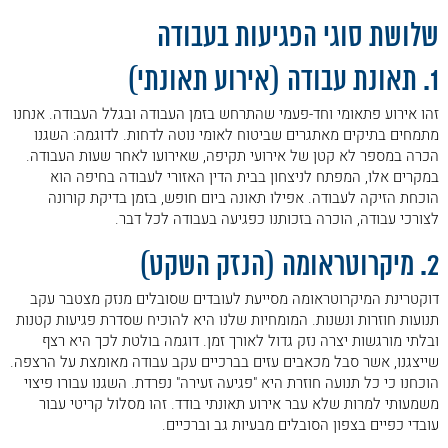
21. להרחבה של מקרים מורכבים נוספים:
שלושת סוגי הפגיעות בעבודה
22. 1. ביסוס תביעה נגד ביטוח לאומי והכרה
בתאונת עבודה
1. תאונת עבודה (אירוע תאונתי)
23. 2. דיוק מנגנון הפציעה וההיבט הרפואי
זהו אירוע פתאומי וחד-פעמי שהתרחש בזמן העבודה ובגלל העבודה. אנחנו
24. 3. ניהול ומעקב רפואי אקטיבי (מיצוי זכויות)
מתמחים בתיקים מאתגרים שביטוח לאומי נוטה לדחות. לדוגמה: השגנו
של עורך דין תאונות עבודה בחיפה
הכרה במספר לא קטן של אירועי תקיפה, שאירועו לאחר שעות העבודה.
25. מתי חוות דעת מומחה היא הדרך היחידה
במקרים אלו, המפתח לניצחון בבית הדין האזורי לעבודה בחיפה הוא
לניצחון?
הוכחת הזיקה לעבודה. אפילו תאונה ביום חופש, בזמן בדיקת קורונה
לצורכי עבודה, הוכרה בזכותנו כפגיעה בעבודה לכל דבר.
26. 1. התשתית התיעודית (המסמכים הרפואיים)
27. 2. הבדיקה הקלינית
2. מיקרוטראומה (הנזק השקט)
28. 3. האנמנזה (סיפור הפגיעה והתלונות כיום)
דוקטרינת המיקרוטראומה מסייעת לעובדים שסובלים מנזק מצטבר עקב
29. התפקיד של עורך דין תאונות עבודה בחיפה
תנועות חוזרות ונשנות. המומחיות שלנו היא להוכיח שסדרת פגיעות קטנות
– בוועדה הרפואית בביטוח לאומי
ובלתי מורגשות יצרה נזק גדול לאורך זמן. דוגמה בולטת לכך היא רצף
30. דוגמה מהשטח:
שייצגנו, אשר סבל מכאבים עזים בברכיים עקב עבודה מאומצת על הרצפה.
הוכחנו כי כל תנועה חוזרת היא "פגיעה זעירה" נפרדת. השגנו עבורו פיצוי
31. 1. דמי פגיעה: הפיצוי על אובדן ימי עבודה
משמעותי למרות שלא עבר אירוע תאונתי בודד. זהו מסלול קריטי עבור
32. 2. תביעה נגד ביטוח לאומי לקביעת דרגת
עובדי כפיים בצפון הסובלים מבעיות גב וברכיים.
נכות: המפתח לפיצוי קבוע