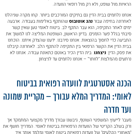
הראיות מול שופט, ולא רק מול רופאי הוועדה.
אנחנו נלחמים בבית הדין גם בתיקים המורכבים ביותר. קחו מקרה שניהלנו
לאחרונה בחיפה עבור
נהג אוטובוס
שהותקף באלימות בעבודה. ארבעה
ימים לאחר התקיפה, הוא עבר התקף לב. ביטוח לאומי טען שאין קשר
סיבתי בגלל פער הזמנים. בדיון הראשון, השופטת המליצה לנו למשוך את
התביעה כדי לחסוך בהוצאות. אנחנו סירבנו. ידענו שהצדק איתנו. הוכחנו
בבית הדין את הקשר הרפואי בין התקיפה להתקף הלב. לאחרונה קיבלנו
את פסק הדין:
ניצחנו
. בית הדין הכיר באוטם כתאונת עבודה. אנחנו לא
נרתעים מהמלצות "לוותר" – אנחנו נלחמים עד לניצחון.
.
הכנה אסטרטגית לוועדה רפואית בביטוח
לאומי: המדריך המלא עבורך – מקריית שמונה
ועד חדרה
מעבר לייעוץ המשפטי השוטף, גיבשנו עבורך מדריך מקצועי המתמקד אך
ורק בשלב הקריטי של הוועדות הרפואיות בביטוח לאומי. המדריך חושף את
"מאחורי הקלעים" של וועדות רפואיות ביטוח לאומי ומלמד אותך איך