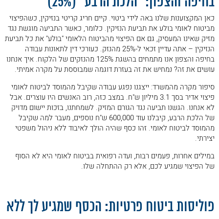
בחיפה והצפון: "הלכת הרבע" (25%)
כאן המקצוענות שלנו באה לידי ביטוי. קיים חריג קריטי בנזיקין, כשהפיצוי
מביטוח לאומי בולע את תביעת הנזיקין. כלומר, כאשר התביעה מוגשת נגד
מזיק שאינו המעסיק, גם אם הפיצוי מהביטוח הלאומי "בולע" את כל תביעת
הנזיקין – אתה עדיין זכאי ל-25% מהנזק. כעורכי דין לתאונות עבודה
בחיפה והצפון אנו מתמחים בהשגת 125% מהנזקים של הלקוח. איך אנחנו
עושים את זה? נמחיש את זה בעזרת דוגמה שמבוססת על מקרה אמיתי.
סיפור מקרה מהמשרד: ייצגנו נפגע עבודה שקיבל מהמוסד לביטוח לאומי
פיצוי אדיר בסך 3.1 מיליון ש"ח. במצב כזה, רוב האנשים היו עוצרים. אבל
לא אנחנו. הגשנו תביעה נגד הגורם המזיק. לשמחתנו, בזכות יישום מדויק
של הלכת הרבע, קיבלנו עוד 600,000 ש"ח נוספים, מעבר למה שקיבל
מהמוסד לביטוח לאומי. זהו כסף שהיה הולך לאיבוד ללא ניהול משפטי
יצירתי.
במילים אחרות, פעמים רבות, ועדה רפואית בביטוח לאומי היא לא הסוף
של הפיצוי שמגיע לכם, אלא רק ההתחלה שלו.
.
פוליסות ביטוח פרטיות: הכסף שמגיע לך ללא