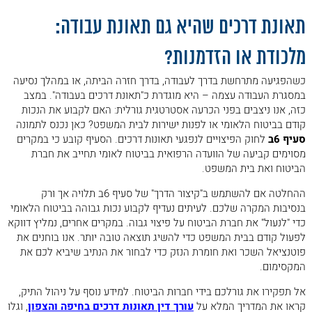
תאונת דרכים שהיא גם תאונת עבודה:
מלכודת או הזדמנות?
כשהפגיעה מתרחשת בדרך לעבודה, בדרך חזרה הביתה, או במהלך נסיעה
במסגרת העבודה עצמה – היא מוגדרת כ"תאונת דרכים בעבודה". במצב
כזה, אנו ניצבים בפני הכרעה אסטרטגית גורלית: האם לקבוע את הנכות
קודם בביטוח הלאומי או לפנות ישירות לבית המשפט? כאן נכנס לתמונה
סעיף 6ב
לחוק הפיצויים לנפגעי תאונות דרכים. הסעיף קובע כי במקרים
מסוימים קביעה של הוועדה הרפואית בביטוח לאומי תחייב את חברת
הביטוח ואת בית המשפט.
ההחלטה אם להשתמש ב"קיצור הדרך" של סעיף 6ב תלויה אך ורק
בנסיבות המקרה שלכם. לעיתים נעדיף לקבוע נכות גבוהה בביטוח הלאומי
כדי "לנעול" את חברת הביטוח על פיצוי גבוה. במקרים אחרים, נמליץ דווקא
לפעול קודם בבית המשפט כדי להשיג תוצאה טובה יותר. אנו בוחנים את
פוטנציאל השכר ואת חומרת הנזק כדי לבחור את הנתיב שיביא לכם את
המקסימום.
אל תפקירו את גורלכם בידי חברות הביטוח. למידע נוסף על ניהול התיק,
קראו את המדריך המלא על
עורך דין תאונות דרכים בחיפה והצפון
, וגלו