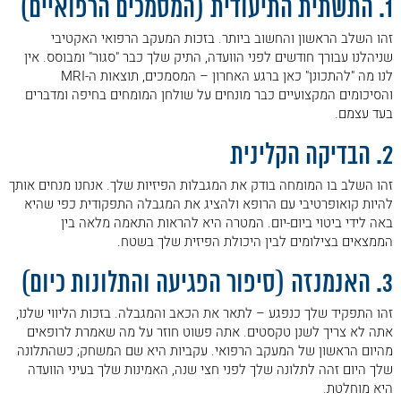
1. התשתית התיעודית (המסמכים הרפואיים)
זהו השלב הראשון והחשוב ביותר. בזכות המעקב הרפואי האקטיבי
שניהלנו עבורך חודשים לפני הוועדה, התיק שלך כבר "סגור" ומבוסס. אין
לנו מה "להתכונן" כאן ברגע האחרון – המסמכים, תוצאות ה-MRI
והסיכומים המקצועיים כבר מונחים על שולחן המומחים בחיפה ומדברים
בעד עצמם.
2. הבדיקה הקלינית
זהו השלב בו המומחה בודק את המגבלות הפיזיות שלך. אנחנו מנחים אותך
להיות קואופרטיבי עם הרופא ולהציג את המגבלה התפקודית כפי שהיא
באה לידי ביטוי ביום-יום. המטרה היא להראות התאמה מלאה בין
הממצאים בצילומים לבין היכולת הפיזית שלך בשטח.
3. האנמנזה (סיפור הפגיעה והתלונות כיום)
זהו התפקיד שלך כנפגע – לתאר את הכאב והמגבלה. בזכות הליווי שלנו,
אתה לא צריך לשנן טקסטים. אתה פשוט חוזר על מה שאמרת לרופאים
מהיום הראשון של המעקב הרפואי. עקביות היא שם המשחק; כשהתלונה
שלך היום זהה לתלונה שלך לפני חצי שנה, האמינות שלך בעיני הוועדה
היא מוחלטת.