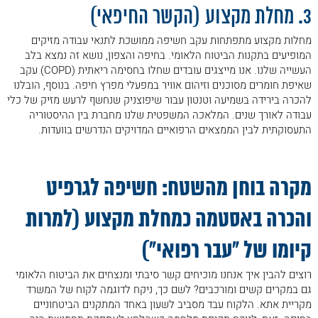
3. מחלת מקצוע (הקשר החיפאי)
33. מקרה בוחן: המלחמה של עורך דין לתאונות
עבודה בחיפה על האחוז המכריע
מחלות מקצוע מתפתחות עקב חשיפה ממושכת לתנאי עבודה מזיקים
34. תקנה 18 (נכה נזקק)
המופיעים בתקנות הביטוח הלאומי. בחיפה והצפון, נושא זה נמצא בלב
העשייה שלנו. אנו מייצגים עובדים שחלו בחסימה ריאתית (COPD) עקב
35. תקנה 15 (הגדלת נכות לצמיתות)
שאיפת חומרים מסוכנים וזיהום אוויר במפעלי מפרץ חיפה. בנוסף, הובלנו
36. המטרה שלנו: להוכיח שהפיצוי עדיין לא
להכרה בירידה בשמיעה וטנטון עבור שיפוצניק שנחשף לרעש מזיק של כלי
הושלם
עבודה לאורך שנים. המלאכה המשפטית שלנו מחברת בין ההיסטוריה
37. תאונת דרכים שהיא גם תאונת עבודה:
התעסוקתית לבין הממצאים הרפואיים המדויקים הנדרשים בוועדות.
מלכודת או הזדמנות?
.
38. מהם השיקולים המנחים שלנו בבחירת
מקרה בוחן מהשטח: חשיפה לגרפיט
המסלול?
39. פיצוי אקסטרה של עורך דין תאונות עבודה
והכרה באסטמה כמחלת מקצוע (למרות
בחיפה והצפון: "הלכת הרבע" (25%)
40. פוליסות ביטוח פרטיות: הכסף שמגיע לך
קיומו של "עבר רפואי")
ללא ניכויים
רוצים להבין איך אנחנו מוכיחים קשר סיבתי ומנצחים את הביטוח הלאומי
41. שכר הטרחה של עורך דין תאונות עבודה
גם במקרים קשים ומורכבים? לשם כך, ניקח לדוגמה לקוח של המשרד
בחיפה והצפון
מקריית אתא. הלקוח עבד מסביב לשעון באחד המתקנים הביטחוניים