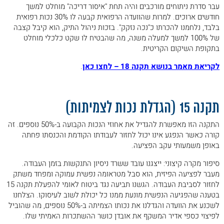
עבר סדרת ניתוחים מורכבים והיה תחת "איסור דריכה" מוחלט למשך
חודשים ארוכים. למרות שהוועדה הרפואית קבעה לו 30% נכות רפואית
בלבד, נלחמנו להכרתו כ"נכה נזקק". בזכות ניהול התיק, הוא קיבל קצבה
של 100% למשך למעלה משנה, מה שהבטיח לו שקט כלכלי מוחלט
בתקופת השיקום הקריטית.
לקריאת מאמר בנושא תקנה 18 – לחצו כאן
.
.
תקנה 15 (הגדלת נכות לצמיתות)
התקנה הזו מאפשרת להגדיל את אחוזי הנכות הקבועה ב-50% נוספים. זה
קורה כאשר הנפגע אינו יכול לחזור לעבודתו הקודמת והכנסתו פחתה
באופן משמעותי עקב הפציעה.
סיפור מקרה קיצוני: ייצגנו עובד ששרד ניסיון התנקשות בזמן העבודה.
מעבר לפציעה הפיזית, הוא סבל מטראומה נפשית עמוקה ומפחד משתק
לחזור לסביבת העבודה. הגשנו תביעה נגד ביטוח לאומי להפעלת תקנה 15
בטענה שהפגיעה הנפשית מונעת ממנו כל יכולת לשוב לעיסוקו. הצלחנו
לשכנע את הוועדה והגדלנו את נכותו הצמיתה ב-50% נוספים, מה שהוביל
לפיצוי כספי אדיר המשקף את אובדן כושר ההשתכרות האמיתי שלו.