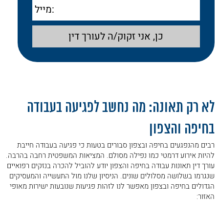
אימייל
להכרה בהתקף לב ותאונות מורכבות
13. הכנה אסטרטגית לוועדה רפואית בביטוח
לאומי: המדריך המלא עבורך – מקריית שמונה
ועד חדרה
14. פיצויים מעבר לביטוח הלאומי: האם ניתן
לתבוע גורמים נוספים?
.
15. שכר טרחה על בסיס הצלחה: שקיפות מלאה
ומקסימום גמישות
לא רק תאונה: מה נחשב לפגיעה בעבודה
16. בשורה התחתונה: העתיד הכלכלי שלך
בחיפה והצפון
מתחיל בבחירת עורך דין תאונות עבודה בחיפה
והצפון
רבים מהנפגעים בחיפה ובצפון סבורים בטעות כי פגיעה בעבודה חייבת
להיות אירוע דרמטי כמו נפילה מסולם. המציאות המשפטית רחבה בהרבה.
17. תאונת עבודה וביטוח לאומי: שאלות
עורך דין תאונות עבודה בחיפה והצפון יודע להוביל להכרה בנזקים רפואיים
ותשובות
שנגרמו בשלושה מסלולים שונים. הניסיון שלנו מול התעשייה והמעסיקים
18. 1. תאונת עבודה (אירוע תאונתי)
הגדולים בחיפה ובצפון מאפשר לנו לזהות פגיעות שנובעות ישירות מאופי
האזור:
19. 2. מיקרוטראומה (הנזק השקט)
20. 3. מחלת מקצוע (הקשר החיפאי)
.