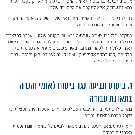
מגישים תביעה נגד ביטוח לאומי. המטרה שלנו היא לא רק לקבל הכרה
בתאונת עבודה, אלא למקסם את הפיצויים שלך.
כדי להבין איך זה עובד באמת, נמחיש את שלבי השיטה באמצעות מקרה
אותנטי שטופל במשרדנו בחיפה.
המקרה: מלצרית צעירה שנפגעה בראשה. לקוחה שלנו, שעבדה כמלצרית
בטיילת בחיפה, התעלפה במהלך משמרת ונחבלה קשות בראשה. ביטוח
לאומי עלול היה לטעון שמדובר באירוע שנגרם מתחלואה פנימית של
הלקוחה (כמו התקף אפילפטי) שאינו קשור לעבודה. כאן נכנסה שיטת
העבודה שלנו לפעולה:
.
1. ביסוס תביעה נגד ביטוח לאומי והכרה
בתאונת עבודה
במקום להסתפק בדיווח יבש, הפשלנו שרוולים ואספו ראיות חפציות, כדי
לקבל הכרה בתאונת עבודה.
איסוף נתונים: אנו אספנו נתונים מטאורולוגיים על עומס החום והעננות
באותו יום בחיפה.