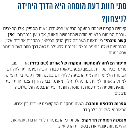
מתי חוות דעת מומחה היא הדרך היחידה
לניצחון?
קיימים מקרים שבהם המעקב הרפואי הסטנדרטי אינו מספיק. אלו המצבים
שבהם הביטוח הלאומי מודה שהתרחשה תאונה, אך טוען בנחרצות:
"אין
קשר סיבתי"
בין תאונת העבודה לבין הנזק הרפואי. במקרים אפורים אלו,
המומחיות שלנו בחיפה והצפון נכנסת לפעולה מלאה דרך חוות דעת מומחה
אסטרטגית.
סיפור הצלחה להמחשה: המקרה של אהרון (שם בדוי)
אהרון, עובד
מדינה בכיר מקריית טבעון, נפגע בתאונת עבודה קשה ופיתח יתר לחץ דם.
הביטוח הלאומי דחה את התביעה ללחץ דם בטענה שאין קשר בין התאונה
למחלה. אנחנו לא ויתרנו. ניהלנו הליך מאתגר בבית הדין והצגנו חוות דעת
רפואית שסתרה את עמדת המוסד. חוות הדעת התבססה על שלושה
נדבכים:
ספרות רפואית תומכת:
הצגנו מחקרים המקשרים ישירות בין אירוע
טראומטי לעלייה בלחץ דם.
אנמנזה רפואית מדויקת:
הוכחנו כי התפתחות לחץ הדם תואמת את
ההתפתחות שמתוארת בספרות הרפואית.