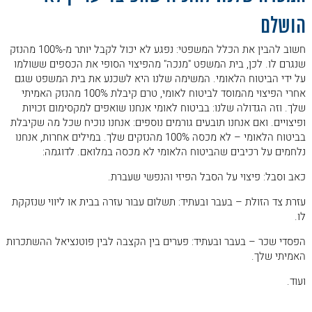
הושלם
חשוב להבין את הכלל המשפטי: נפגע לא יכול לקבל יותר מ-100% מהנזק
שנגרם לו. לכן, בית המשפט "מנכה" מהפיצוי הסופי את הכספים ששולמו
על ידי הביטוח הלאומי. המשימה שלנו היא לשכנע את בית המשפט שגם
אחרי הפיצוי מהמוסד לביטוח לאומי, טרם קיבלת 100% מהנזק האמיתי
שלך. וזה הגדולה שלנו: בביטוח לאומי אנחנו שואפים למקסימום זכויות
ופיצויים. ואם אנחנו תובעים גורמים נוספים: אנחנו נוכיח שכל מה שקיבלת
בביטוח הלאומי – לא מכסה 100% מהנזקים שלך. במילים אחרות, אנחנו
נלחמים על רכיבים שהביטוח הלאומי לא מכסה במלואם. לדוגמה:
כאב וסבל: פיצוי על הסבל הפיזי והנפשי שעברת.
עזרת צד הזולת – בעבר ובעתיד: תשלום עבור עזרה בבית או ליווי שנזקקת
לו.
הפסדי שכר – בעבר ובעתיד: פערים בין הקצבה לבין פוטנציאל ההשתכרות
האמיתי שלך.
ועוד.
.