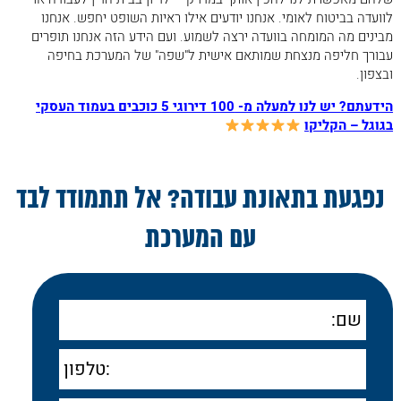
מייל
רפואי")
לוועדה בביטוח לאומי. אנחנו יודעים אילו ראיות השופט יחפש. אנחנו
5. שיטת "האסטרטגיה המנצחת" של עורך דין
מבינים מה המומחה בוועדה ירצה לשמוע. ועם הידע הזה אנחנו תופרים
עבורך חליפה מנצחת שמותאם אישית ל"שפה" של המערכת בחיפה
תאונות עבודה בחיפה: כך אנחנו בונים את התיק
ובצפון.
שלך
הידעתם? יש לנו למעלה מ- 100 דירוגי 5 כוכבים בעמוד העסקי
6. האסטרטגיה מאחורי התיעוד: למה אנחנו לא
בגוגל – הקליקו
ממהרים להגיש חוות דעת פרטיות?
7. ועדה רפואית בביטוח לאומי בחיפה והצפון:
הניצחון נקבע עוד לפני שנכנסת לחדר
נפגעת בתאונת עבודה? אל תתמודד לבד
8. נוסחת ה"בינגו" של עורך דין תאונות עבודה
בחיפה והצפון: איך מייצרים הלימה מנצחת?
עם המערכת
9. אסטרטגיית הפיצוי המקסימלי: כמה כסף
מגיע לך מהביטוח הלאומי?
10. ארגז הכלים של עורך דין תאונות עבודה
שם
בחיפה והצפון: תקנות 15 ו-18
11. אסטרטגיית ערעור על החלטת וועדה רפואית
טלפון
בחיפה: איך הופכים דחייה לפיצוי?
12. ערעור לבית הדין לעבודה בחיפה: הדרך