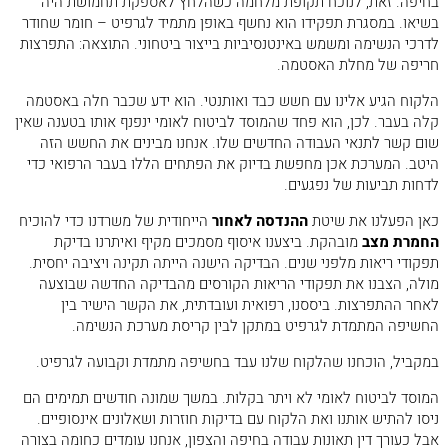
בחיפה. זאת, לנוכח תקופת מלחמה כשהלחץ לאספקת תחמושת היה
42. בוא נבין את זה במספרים (לפי מסלול ייצוג
בשיאו. במסגרת תפקידו הוא נחשף באופן מתמיד לגרפיט – חומר שחודר
מלא):
לדרכי הנשימה ומשמש באינטנסיביות בייצור ביטחוני. התוצאה: התפרצות
43. רוצים לקרוא קצת מההצלחות שלנו – לחצו
חריפה של מחלת האסטמה.
כאן
הלקוח הגיע אלינו עם חשש כבד ואותנטי. הוא ידע שכבר חלה באסטמה
44. לקריאת אתגרים מעניינים המבוססים על
קלה בעבר. לכן, הוא פחד שהמוסד לביטוח לאומי ינפנף אותו בטענה שאין
סיפורים אמיתיים – לחצו כאן
שום קשר לתנאי העבודה החדשים שלו. אנחנו מבינים את החשש הזה
היטב. המערכת אכן מחפשת בדיוק את הפתחים הללו בעבר הרפואי כדי
45. תשובה קצרה
לדחות תביעות של נפגעים.
46. בקצרה:
47. חרדה כלכלית לאחר פציעה? אל תישאר לבד
כאן הפעלנו את שיטת
ההנדסה לאחור
הייחודית של משרדנו כדי להוכיח
החמרת מצב
מובהקת. ביצענו איסוף מסמכים מקיף ואיתרנו בדיקת
48. איך עובד שכר הטרחה במשרד עורכי הדין
תפקודי ריאות מלפני שנים. הבדיקה הישנה הייתה תקינה ויציבה יחסית.
שחר, חן?
מולה, הצבנו את תפקודי הריאות הקורסים מהבדיקה החדשה שבוצעה
49. מנצחים עבורך את הבירוקרטיה המשפטית
לאחר ההתפרצות. ביססנו, רפואית ועובדתית, את הקשר הישיר בין
החשיפה המתמדת לגרפיט במתקן לבין קריסת מערכת הנשימה.
והרפואית
50. נפגעת בעבודה בחיפה והצפון? אל תוותר על
במקביל, הוכחנו שהלקוח שלנו עבד בחשיפה מתמדת וקבועה לגרפיט.
הכסף שמגיע לך
המוסד לביטוח לאומי לא ויתר בקלות. במשך שמונה חודשים תמימים הם
ניסו להתיש אותנו ואת הלקוח עם בדיקות חוזרות ושאלונים אינסופיים.
אבל כעורך דין תאונות עבודה בחיפה והצפון, אנחנו עומדים כחומה בצורה