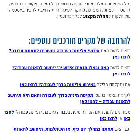
מול הניסיונות האלה. אחרי שמונה חודשים של מאבק עיקש והצגת תיק
הרמטי – ניצחנו. המערכת נדחקה לפינה והייתה חייבת להכיר באסטמה
של הלקוח כ
מחלת מקצוע
לכל דבר ועניין.
.
להרחבה של מקרים מורכבים נוספים:
רוצים לדעת האם
אירועי אלימות בעבודה נחשבים לתאונת עבודה?
לחצו כאן
.
רוצים לדעת
האם ובאלו תנאים אירוע ירי ייחשב לתאונת עבודה?
לחצו כאן
.
אם נתקלתם חלילה
באירוע אלימות בדרך לעבודה? לחצו כאן
.
לקראת מאמר בנושא
תקיפה מינית בדרך לעבודה והאם היא תיחשב
לתאונת עבודה – לחצו כאן
.
מעוניינים לדעת האם
הטרדה מינית בעבודה נחשבת לתאונת עבודה
?
לחצו
כאן
או
לחצו כאן
.
וגם, האם
תאונה במהלך יום כיף, או השתלמות, תיחשב לתאונת