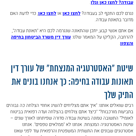
עבודה? לחצו כאן וגלו
.
נגרם לכם התקף לב בעבודה?
לחצו כאן
או
לחצו כאן
, כדי לדעת האם
מדובר בתאונת עבודה.
אם אתם אנשי קבע, יתכן שהתאונה שנגרמה לכם היא "תאונת עבודה",
להרחבה, הקליקו על המאמר שלנו:
עורך דין משרד הביטחון בחיפה
והצפון
.
.
שיטת "האסטרטגיה המנצחת" של עורך דין
תאונות עבודה בחיפה: כך אנחנו בונים את
התיק שלך
רבים שואלים אותנו: "איך אתם מצליחים להשיג אחוזי הצלחה כה גבוהים
בתביעות מורכבות?" "כיצד אתם צולחים בהצלחה ועדה רפואית בביטוח
לאומי?" התשובה טמונה בשיטת עבודה סדורה שפיתחנו לאורך שנים –
שיטת האסטרטגיה המנצחת. אנחנו לא "ממלאים טפסים". אנחנו
אסטרטגים שבונים את התשתית המשפטית והרפואית עוד לפני שאנו